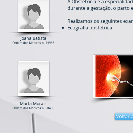
A Obstetrícia é a especiali
durante a gestação, o parto 
Realizamos os seguintes exa
Ecografia obstétrica.
Joana Batista
Ordem dos Médicos n. 44965
Marta Morais
Ordem dos Médicos n. 50436
Voltar 